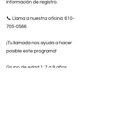
información de registro.
📞 Llama a nuestra oficina:
610-
705-0566
¡Tu llamada nos ayuda a hacer
posible este programa!
Grupo de edad 1: 7 a 9 años
Grupo de edad 2: 10 a 12 años